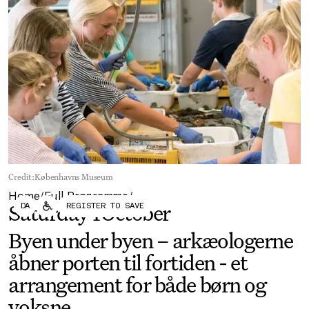
Forum
Biennial
Become a CAFx Partner
Become a CAFx
Partner
Credit:
Københavns Museum
Home
Full Programme
/
/
DA
REGISTER TO SAVE
Saturday
4
October
Byen under byen – arkæologerne
åbner porten til fortiden - et
arrangement for både børn og
voksne