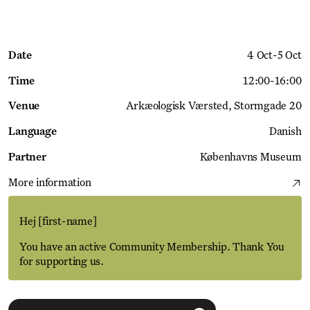
Date
4 Oct
-
5 Oct
Time
12:00
-
16:00
Venue
Arkæologisk Værsted
Stormgade 20
Language
Danish
Partner
Københavns Museum
More information
Hej
[first-name]
You have an active Community Membership. Thank You
for supporting us.