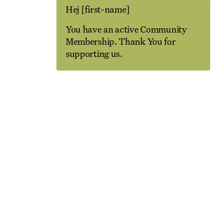
Partner
Københavns Museum
Hej
[first-name]
More information
You have an active Community
Membership. Thank You for
supporting us.
LA
REGISTER TO SAVE
2 Sep
19 Oct
On Top of the World
Nikolaj Plads 10
Guided Tour
Nikolaj Kunsthal