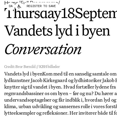
Home
/
Full Programme
/
Forum
Biennial
DA
REGISTER TO SAVE
Become a CAFx Partner
Thursday
18
Septe
Become a CAFx
Partner
Vandets lyd i byen
Conversation
Credit:
Bror Bernild // KBH billeder
Vandets lyd i byenKom med til en sanselig samtale om 
lydkunstner Jacob Kirkegaard og lydhistoriker Jakob 
knytter sig til vandet i byen. Hvad fortæller lydene f
regnvandsbassiner os om byen – før og nu? Du hører al
undervandsoptagelser og får indblik i, hvordan lyd 
klima, urban udvikling og sansernes rolle i vores fors
lytteeksempler og refleksioner. Her inviterer både til 