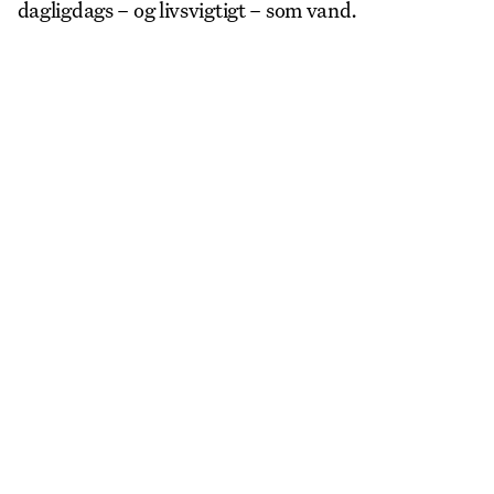
dagligdags – og livsvigtigt – som vand.
More Events
View all
LA
REGISTER TO SAVE
28 Aug
11 Jan
Copenhagen–Berlin: The Gateway to the World
Nikolaj Plads 10
Exhibition
Nikolaj Kunsthal