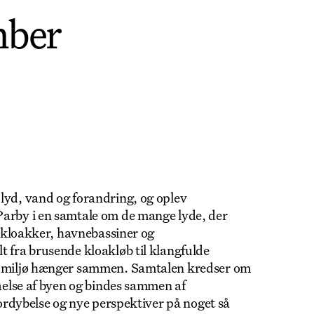
mber
lyd, vand og forandring, og oplev
Parby i en samtale om de mange lyde, der
ra kloakker, havnebassiner og
t fra brusende kloakløb til klangfulde
og miljø hænger sammen. Samtalen kredser om
tåelse af byen og bindes sammen af
fordybelse og nye perspektiver på noget så